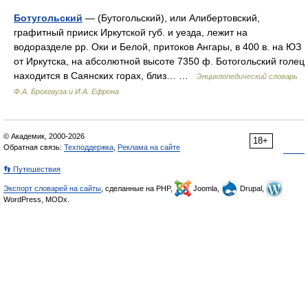
Ботугольский
— (Бутогольский), или Алибертовский,
графитный прииск Иркутской губ. и уезда, лежит на
водоразделе pp. Оки и Белой, притоков Ангары, в 400 в. на ЮЗ
от Иркутска, на абсолютной высоте 7350 ф. Ботогольский голец
находится в Саянских горах, близ… …
Энциклопедический словарь
Ф.А. Брокгауза и И.А. Ефрона
© Академик, 2000-2026
18+
Обратная связь:
Техподдержка
,
Реклама на сайте
👣 Путешествия
Экспорт словарей на сайты
, сделанные на PHP,
Joomla,
Drupal,
WordPress, MODx.