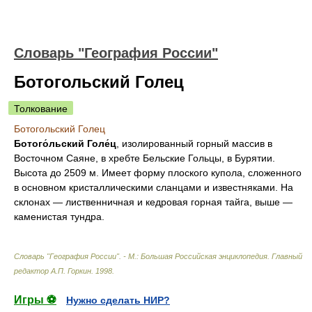
Словарь "География России"
Ботогольский Голец
Толкование
Ботогольский Голец
Ботого́льский Голе́ц
, изолированный горный массив в
Восточном Саяне, в хребте Бельские Гольцы, в Бурятии.
Высота до 2509 м. Имеет форму плоского купола, сложенного
в основном кристаллическими сланцами и известняками. На
склонах — лиственничная и кедровая горная тайга, выше —
каменистая тундра.
Словарь "География России". - М.: Большая Российская энциклопедия
.
Главный
редактор А.П. Горкин
.
1998
.
Игры ⚽
Нужно сделать НИР?